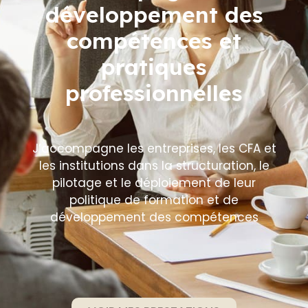
développement des
compétences et
pratiques
professionnelles
J’accompagne les entreprises, les CFA et
les institutions dans la structuration, le
pilotage et le déploiement de leur
politique de formation et de
développement des compétences