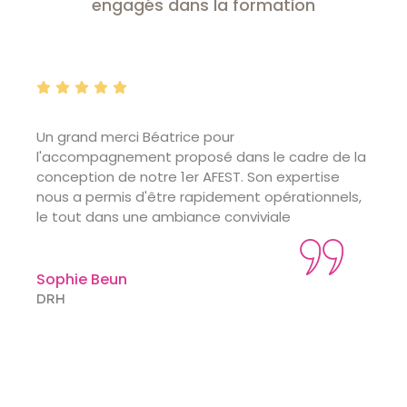
engagés dans la formation
ur
J'ai eu l'immense plaisir de collabore
dans le cadre de la
Béatrice sur des thématiques telles q
ST. Son expertise
Comment animer une formation en pr
ement opérationnels,
Ecriture de parcours de formation...
conviviale
d'énergie, pédagogue [...] elle sait mo
équipes en formation. C'est un talent
vous recommande !
Soraya Soltani
Responsable formation